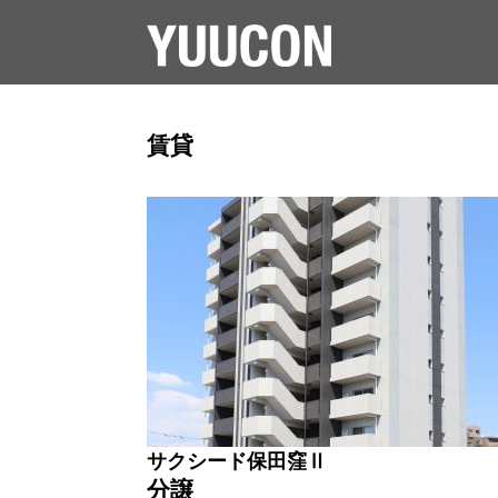
賃貸
サクシード保田窪Ⅱ
分譲